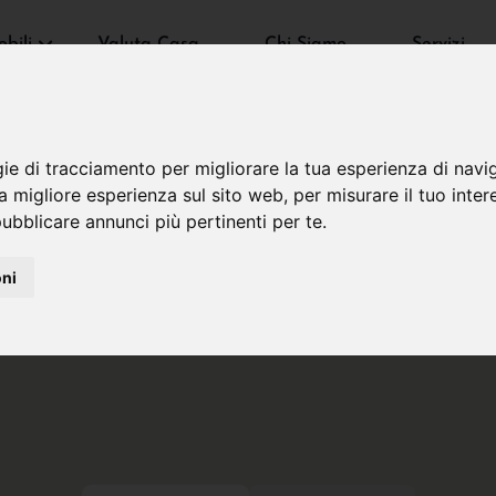
bili
Valuta Casa
Chi Siamo
Servizi
gie di tracciamento per migliorare la tua esperienza di navi
na migliore esperienza sul sito web
,
per misurare il tuo inter
ubblicare annunci più pertinenti per te
.
oni