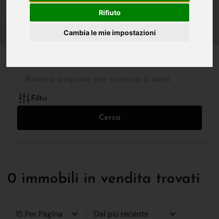
IN VENDITA
IN AFFITTO
Rifiuto
Cambia le mie impostazioni
Tutte le Tipologie
Filtri
Cerca
0 immobili in vendita trovati
15 Per Pagina
Dal più recente