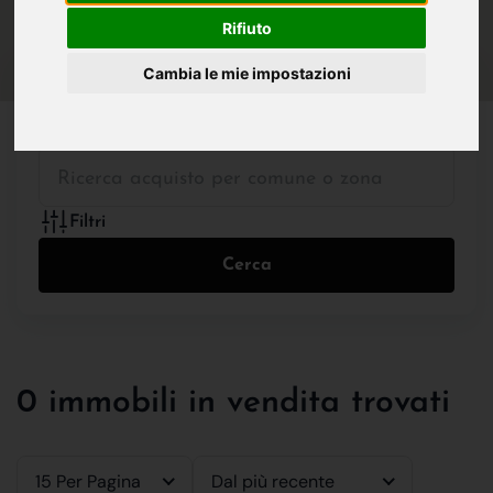
IN VENDITA
IN AFFITTO
Rifiuto
Cambia le mie impostazioni
Tutte le Tipologie
Filtri
Cerca
0 immobili in vendita trovati
15 Per Pagina
Dal più recente