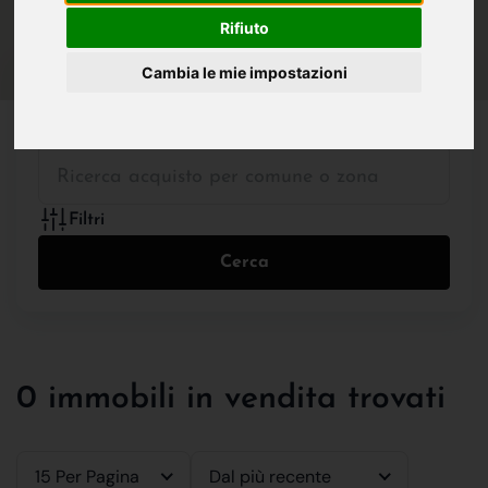
IN VENDITA
IN AFFITTO
Rifiuto
Cambia le mie impostazioni
Tutte le Tipologie
Filtri
Cerca
0 immobili in vendita trovati
15 Per Pagina
Dal più recente