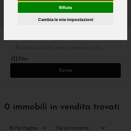
IN VENDITA
IN AFFITTO
Rifiuto
Cambia le mie impostazioni
Tutte le Tipologie
Filtri
Cerca
0 immobili in vendita trovati
15 Per Pagina
Dal più recente