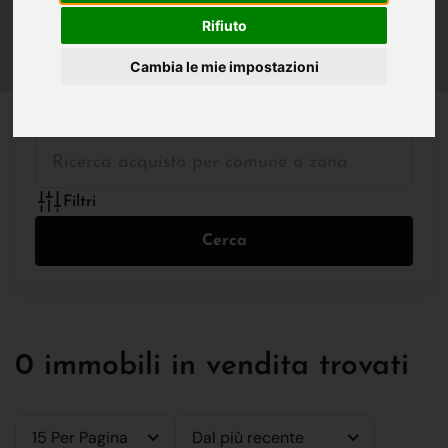
IN VENDITA
IN AFFITTO
Rifiuto
Cambia le mie impostazioni
Tutte le Tipologie
Filtri
Cerca
0 immobili in vendita trovati
15 Per Pagina
Dal più recente