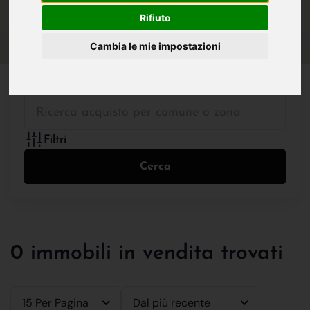
IN VENDITA
IN AFFITTO
Rifiuto
Cambia le mie impostazioni
Tutte le Tipologie
Filtri
Cerca
0 immobili in vendita trovati
15 Per Pagina
Dal più recente