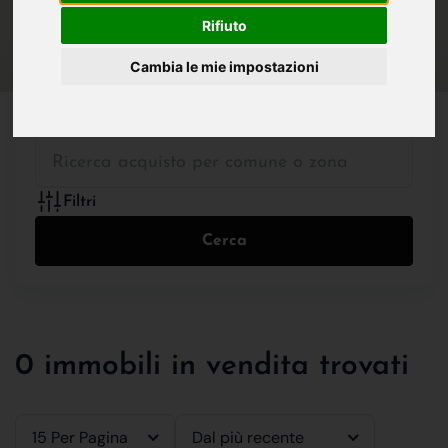
IN VENDITA
IN AFFITTO
Rifiuto
Cambia le mie impostazioni
Tutte le Tipologie
Filtri
Cerca
0 immobili in vendita trovati
15 Per Pagina
Dal più recente