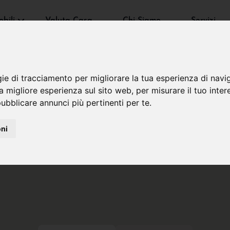
bili
Valuta Casa
Chi Siamo
Servizi
gie di tracciamento per migliorare la tua esperienza di navi
na migliore esperienza sul sito web
,
per misurare il tuo inter
ubblicare annunci più pertinenti per te
.
oni