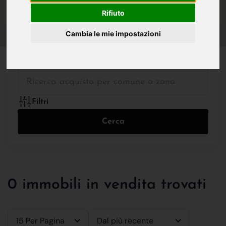
IN VENDITA
IN AFFITTO
Rifiuto
Cambia le mie impostazioni
Tutte le Tipologie
Filtri
Cerca
0 immobili in vendita trovati
15 Per Pagina
Dal più recente