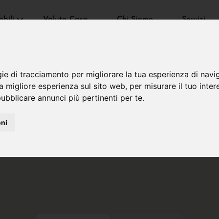
bili
Valuta Casa
Chi Siamo
Servizi
gie di tracciamento per migliorare la tua esperienza di navi
na migliore esperienza sul sito web
,
per misurare il tuo inter
ubblicare annunci più pertinenti per te
.
oni