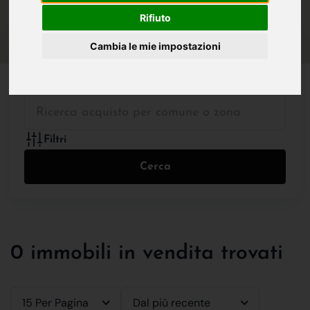
IN VENDITA
IN AFFITTO
Rifiuto
Cambia le mie impostazioni
Tutte le Tipologie
Filtri
Cerca
0 immobili in vendita trovati
15 Per Pagina
Dal più recente