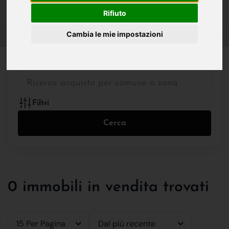
IN VENDITA
IN AFFITTO
Rifiuto
Cambia le mie impostazioni
Tutte le Tipologie
Filtri
Cerca
0 immobili in vendita trovati
15 Per Pagina
Dal più recente