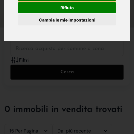
IN VENDITA
IN AFFITTO
Rifiuto
Cambia le mie impostazioni
Tutte le Tipologie
Filtri
Cerca
0 immobili in vendita trovati
15 Per Pagina
Dal più recente