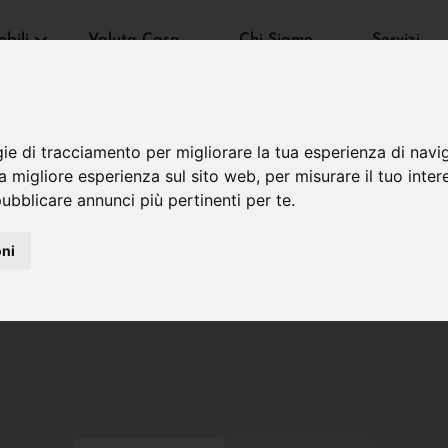
bili
Valuta Casa
Chi Siamo
Servizi
gie di tracciamento per migliorare la tua esperienza di navi
na migliore esperienza sul sito web
,
per misurare il tuo inter
ubblicare annunci più pertinenti per te
.
oni