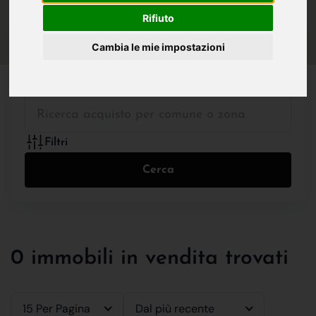
IN VENDITA
IN AFFITTO
Rifiuto
Cambia le mie impostazioni
Tutte le Tipologie
Filtri
Cerca
0 immobili in vendita trovati
15 Per Pagina
Dal più recente