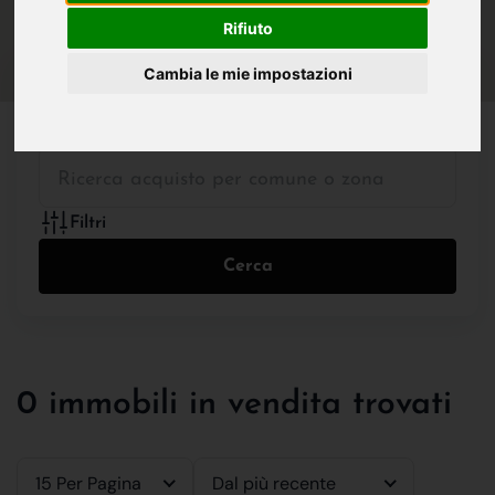
IN VENDITA
IN AFFITTO
Rifiuto
Cambia le mie impostazioni
Tutte le Tipologie
Filtri
Cerca
0 immobili in vendita trovati
15 Per Pagina
Dal più recente