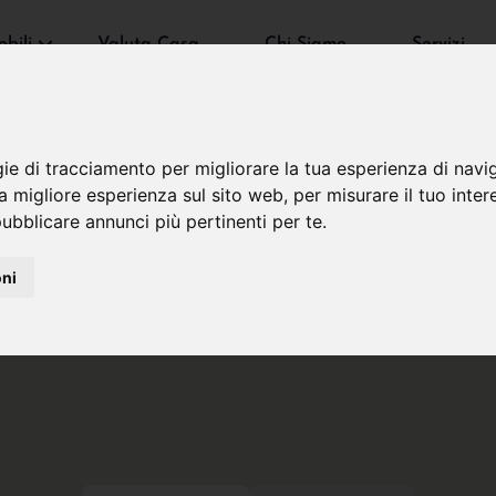
bili
Valuta Casa
Chi Siamo
Servizi
gie di tracciamento per migliorare la tua esperienza di navi
na migliore esperienza sul sito web
,
per misurare il tuo inter
ubblicare annunci più pertinenti per te
.
oni