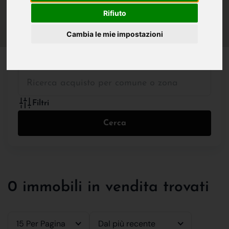
IN VENDITA
IN AFFITTO
Rifiuto
Cambia le mie impostazioni
Tutte le Tipologie
Filtri
Cerca
0 immobili in vendita trovati
15 Per Pagina
Dal più recente