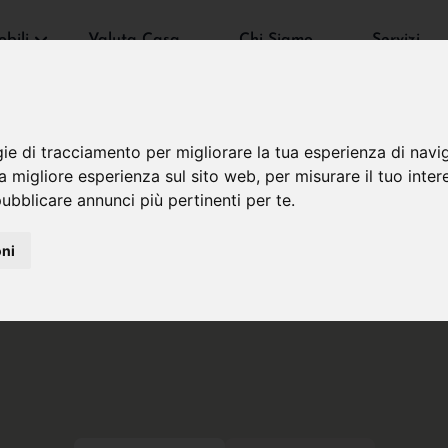
bili
Valuta Casa
Chi Siamo
Servizi
gie di tracciamento per migliorare la tua esperienza di navi
na migliore esperienza sul sito web
,
per misurare il tuo inter
ubblicare annunci più pertinenti per te
.
oni