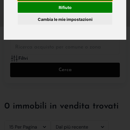
IN VENDITA
IN AFFITTO
Rifiuto
Cambia le mie impostazioni
Tutte le Tipologie
Filtri
Cerca
0 immobili in vendita trovati
15 Per Pagina
Dal più recente