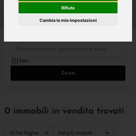
IN VENDITA
IN AFFITTO
Rifiuto
Cambia le mie impostazioni
Tutte le Tipologie
Filtri
Cerca
0 immobili in vendita trovati
15 Per Pagina
Dal più recente