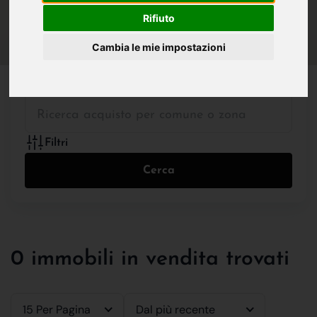
IN VENDITA
IN AFFITTO
Rifiuto
Cambia le mie impostazioni
Tutte le Tipologie
Filtri
Cerca
0 immobili in vendita trovati
15 Per Pagina
Dal più recente