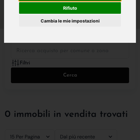
IN VENDITA
IN AFFITTO
Rifiuto
Cambia le mie impostazioni
Tutte le Tipologie
Filtri
Cerca
0 immobili in vendita trovati
15 Per Pagina
Dal più recente