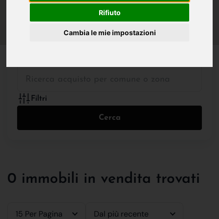
IN VENDITA
IN AFFITTO
Rifiuto
Cambia le mie impostazioni
Tutte le Tipologie
Filtri
Cerca
0 immobili in vendita trovati
15 Per Pagina
Dal più recente