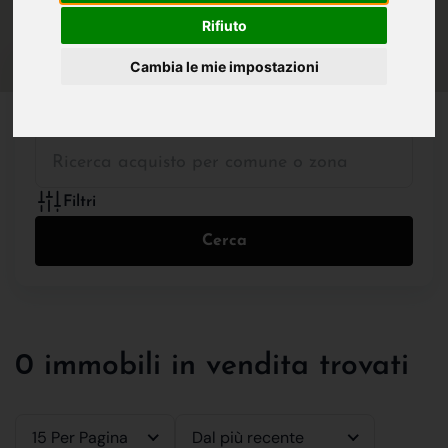
IN VENDITA
IN AFFITTO
Rifiuto
Cambia le mie impostazioni
Tutte le Tipologie
Filtri
Cerca
0 immobili in vendita trovati
15 Per Pagina
Dal più recente