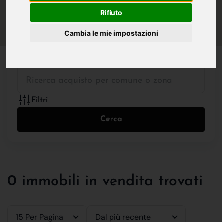
IN VENDITA
IN AFFITTO
Rifiuto
Cambia le mie impostazioni
Tutte le Tipologie
Filtri
Cerca
0 immobili in vendita trovati
15 Per Pagina
Dal più recente