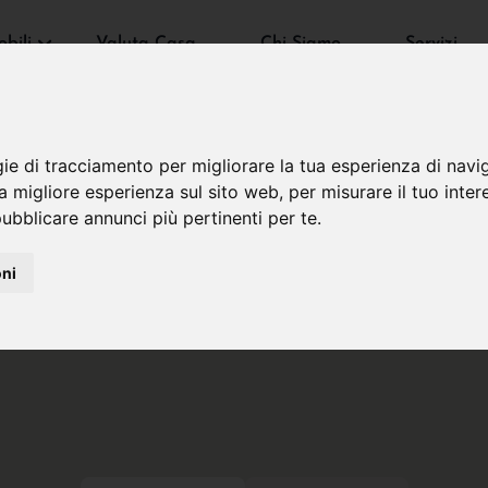
bili
Valuta Casa
Chi Siamo
Servizi
gie di tracciamento per migliorare la tua esperienza di navi
na migliore esperienza sul sito web
,
per misurare il tuo inter
ubblicare annunci più pertinenti per te
.
oni