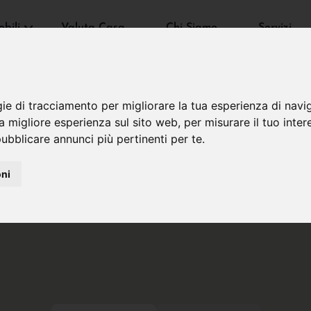
bili
Valuta Casa
Chi Siamo
Servizi
gie di tracciamento per migliorare la tua esperienza di navi
na migliore esperienza sul sito web
,
per misurare il tuo inter
ubblicare annunci più pertinenti per te
.
oni