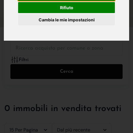
IN VENDITA
IN AFFITTO
Rifiuto
Cambia le mie impostazioni
Tutte le Tipologie
Filtri
Cerca
0 immobili in vendita trovati
15 Per Pagina
Dal più recente