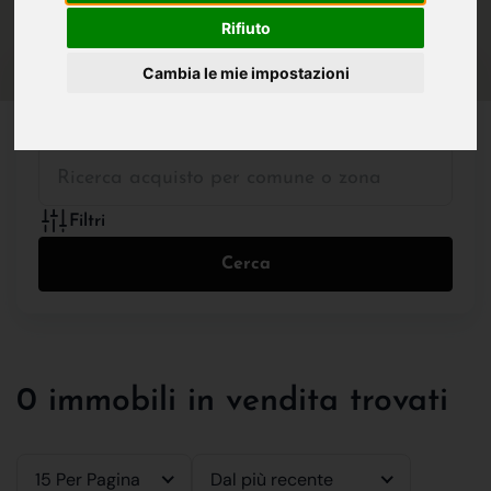
IN VENDITA
IN AFFITTO
Rifiuto
Cambia le mie impostazioni
Tutte le Tipologie
Filtri
Cerca
0 immobili in vendita trovati
15 Per Pagina
Dal più recente