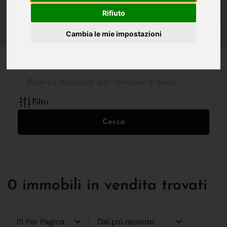
IN VENDITA
IN AFFITTO
Rifiuto
Cambia le mie impostazioni
Tutte le Tipologie
Filtri
Cerca
0 immobili in vendita trovati
15 Per Pagina
Dal più recente