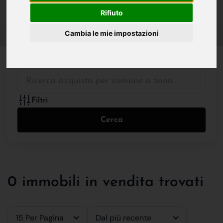
IN VENDITA
IN AFFITTO
Rifiuto
Cambia le mie impostazioni
Tutte le Tipologie
Filtri
Cerca
0 immobili in vendita trovati
15 Per Pagina
Dal più recente