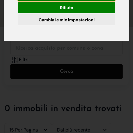
IN VENDITA
IN AFFITTO
Rifiuto
Cambia le mie impostazioni
Tutte le Tipologie
Filtri
Cerca
0 immobili in vendita trovati
15 Per Pagina
Dal più recente