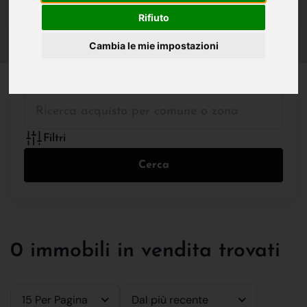
IN VENDITA
IN AFFITTO
Rifiuto
Cambia le mie impostazioni
Tutte le Tipologie
Filtri
Cerca
0 immobili in vendita trovati
15 Per Pagina
Dal più recente