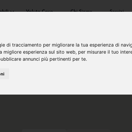
bili
Valuta Casa
Chi Siamo
Servizi
gie di tracciamento per migliorare la tua esperienza di navi
na migliore esperienza sul sito web
,
per misurare il tuo inter
ubblicare annunci più pertinenti per te
.
oni