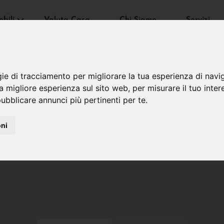
bili
Valuta Casa
Chi Siamo
Servizi
gie di tracciamento per migliorare la tua esperienza di navi
na migliore esperienza sul sito web
,
per misurare il tuo inter
ubblicare annunci più pertinenti per te
.
oni