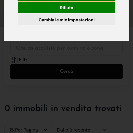
IN VENDITA
IN AFFITTO
Rifiuto
Cambia le mie impostazioni
Tutte le Tipologie
Filtri
Cerca
0 immobili in vendita trovati
15 Per Pagina
Dal più recente