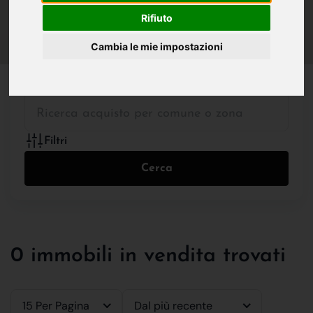
IN VENDITA
IN AFFITTO
Rifiuto
Cambia le mie impostazioni
Tutte le Tipologie
Filtri
Cerca
0 immobili in vendita trovati
15 Per Pagina
Dal più recente