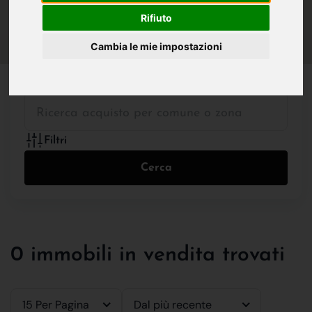
IN VENDITA
IN AFFITTO
Rifiuto
Cambia le mie impostazioni
Tutte le Tipologie
Filtri
Cerca
0 immobili in vendita trovati
15 Per Pagina
Dal più recente