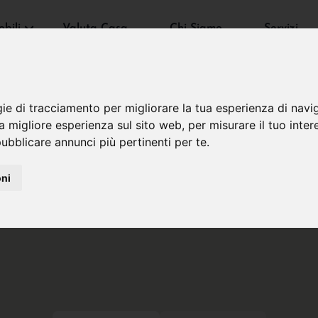
bili
Valuta Casa
Chi Siamo
Servizi
gie di tracciamento per migliorare la tua esperienza di navi
na migliore esperienza sul sito web
,
per misurare il tuo inter
ubblicare annunci più pertinenti per te
.
oni