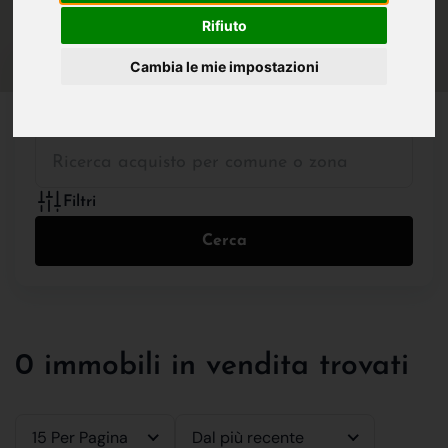
IN VENDITA
IN AFFITTO
Rifiuto
Cambia le mie impostazioni
Tutte le Tipologie
Filtri
Cerca
0 immobili in vendita trovati
15 Per Pagina
Dal più recente