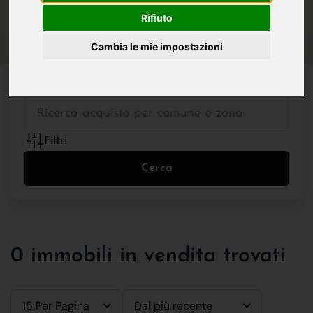
IN VENDITA
IN AFFITTO
Rifiuto
Cambia le mie impostazioni
Tutte le Tipologie
Filtri
Cerca
0 immobili in vendita trovati
15 Per Pagina
Dal più recente