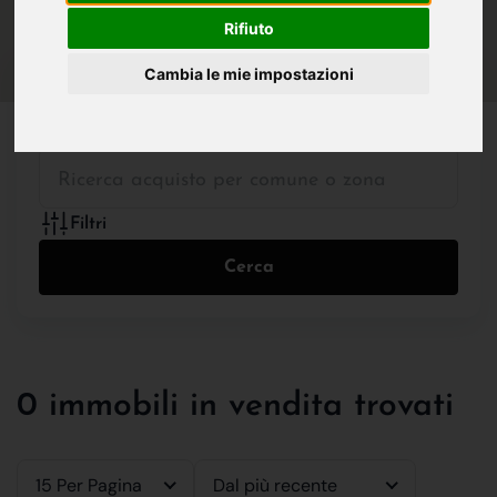
IN VENDITA
IN AFFITTO
Rifiuto
Cambia le mie impostazioni
Tutte le Tipologie
Filtri
Cerca
0 immobili in vendita trovati
15 Per Pagina
Dal più recente