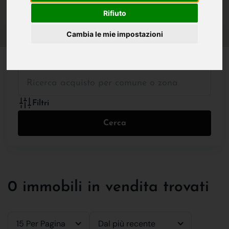
IN VENDITA
IN AFFITTO
Rifiuto
Cambia le mie impostazioni
Tutte le Tipologie
Filtri
Cerca
0 immobili in vendita trovati
15 Per Pagina
Dal più recente