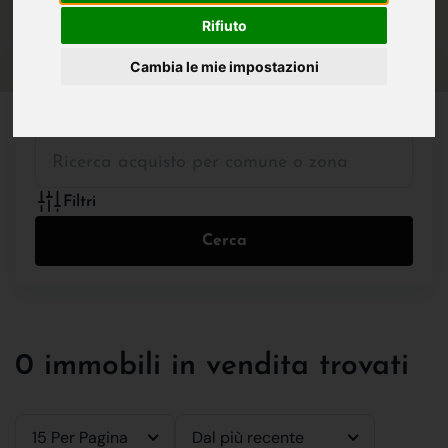
IN VENDITA
IN AFFITTO
Rifiuto
Cambia le mie impostazioni
Tutte le Tipologie
Filtri
Cerca
0 immobili in vendita trovati
15 Per Pagina
Dal più recente