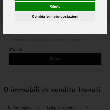
IN VENDITA
IN AFFITTO
Rifiuto
Cambia le mie impostazioni
Tutte le Tipologie
Filtri
Cerca
0 immobili in vendita trovati
15 Per Pagina
Dal più recente