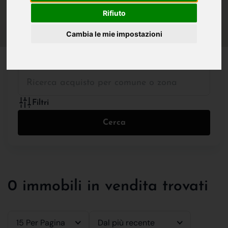
IN VENDITA
IN AFFITTO
Rifiuto
Cambia le mie impostazioni
Tutte le Tipologie
Filtri
Cerca
0 immobili in vendita trovati
15 Per Pagina
Dal più recente