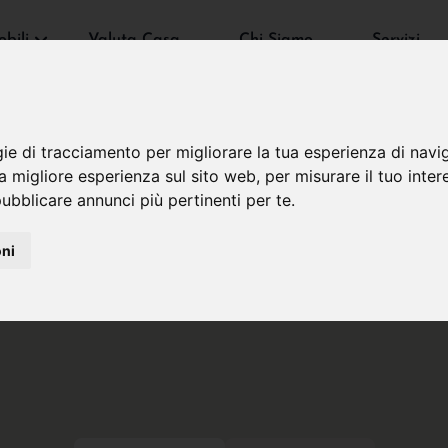
bili
Valuta Casa
Chi Siamo
Servizi
gie di tracciamento per migliorare la tua esperienza di navi
na migliore esperienza sul sito web
,
per misurare il tuo inter
ubblicare annunci più pertinenti per te
.
oni