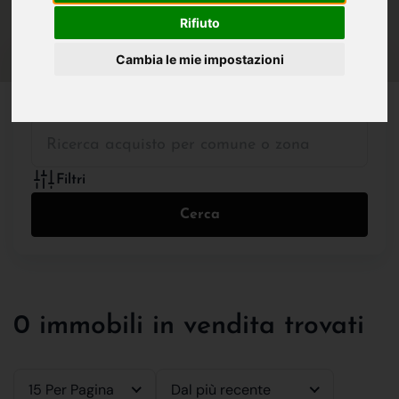
IN VENDITA
IN AFFITTO
Rifiuto
Cambia le mie impostazioni
Tutte le Tipologie
Filtri
Cerca
0 immobili in vendita trovati
15 Per Pagina
Dal più recente